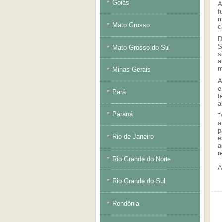
Goiás
A
f
m
Mato Grosso
c
D
S
Mato Grosso do Sul
s
a
m
Minas Gerais
A
e
Pará
t
a
Paraná
"
a
p
Rio de Janeiro
e
a
r
Rio Grande do Norte
A
Rio Grande do Sul
Rondônia