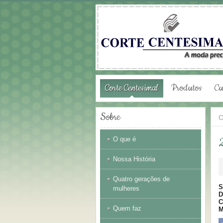
Corte Centesimal
Produtos
Cu
Sobre
C
O que é
Nossa História
Quatro gerações de
S
mulheres
D
C
Quem faz
M