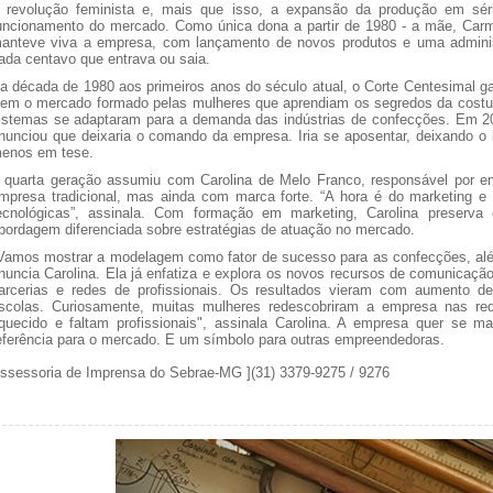
 revolução feminista e, mais que isso, a expansão da produção em séri
uncionamento do mercado. Como única dona a partir de 1980 - a mãe, Car
anteve viva a empresa, com lançamento de novos produtos e uma adminis
ada centavo que entrava ou saia.
a década de 1980 aos primeiros anos do século atual, o Corte Centesimal gar
em o mercado formado pelas mulheres que aprendiam os segredos da costura 
istemas se adaptaram para a demanda das indústrias de confecções. Em 20
nunciou que deixaria o comando da empresa. Iria se aposentar, deixando o l
enos em tese.
 quarta geração assumiu com Carolina de Melo Franco, responsável por en
mpresa tradicional, mas ainda com marca forte. “A hora é do marketing
ecnológicas”, assinala. Com formação em marketing, Carolina preserva
bordagem diferenciada sobre estratégias de atuação no mercado.
Vamos mostrar a modelagem como fator de sucesso para as confecções, além 
nuncia Carolina. Ela já enfatiza e explora os novos recursos de comunicação
arcerias e redes de profissionais. Os resultados vieram com aumento 
scolas. Curiosamente, muitas mulheres redescobriram a empresa nas r
quecido e faltam profissionais", assinala Carolina. A empresa quer se 
eferência para o mercado. E um símbolo para outras empreendedoras.
ssessoria de Imprensa do Sebrae-MG ](31) 3379-9275 / 9276