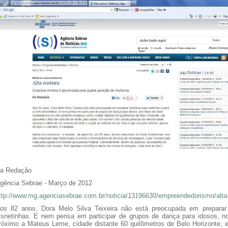
a Redação
gência Sebrae - Março de 2012
ttp://www.mg.agenciasebrae.com.br/noticia/13196630/empreendedorismo/alta-
os 82 anos, Dora Melo Silva Teixeira não está preocupada em preparar 
isnetinhas. E nem pensa em participar de grupos de dança para idosos, nos
róximo a Mateus Leme, cidade distante 60 quilômetros de Belo Horizonte, el