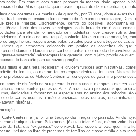
ara nadar. Em comum com outras pessoas da mesma idade, apenas o hábit
otícias do dia. Mas o que ela quer mesmo, apesar de dizer o contrário, é traba
inda com costumes - e manias - de quem foi, por 60 anos, dona e executiva
ais tradicionais no ensino e fornecimento de técnicas de modelagem, Dora T
ue precisa finalizar. Discretamente, dentro do possível, acompanha o
esistência diante das novas tecnologias, cada hora do dia é consumida 
ovidades para atender o mercado de modelistas, que cresce sob a dem
odelagem é a alma de uma roupa”, assinala. Na estrutura de produção, m
o de engenheiros, responsáveis pelos cálculos para a construção de casas.Do
ulheres que cresceram colocando em prática os conceitos do que 
mpreendedorismo. Herdeira dos conhecimentos e do método desenvolvido p
 “quase-aposentada” microempresária gerencia, com o jeito próprio de quem
rocesso de transição para as novas gerações.
uas filhas e uma neta receberam e dividem funções administrativas, come
radição da família, ao mesmo tempo empreendedora e feminina. Na realidad
omo professoras do Método Centesimal, condições de garantir o próprio suste
om anos de distância do surgimento do computador, a empresa cresceu com
ulheres em diferentes pontos do País. A rede incluia professoras que ensina
utras, dedicadas a formar novas especialistas no ensino dos métodos. Ao e
poio de cartas escritas a mão e enviadas pelos correios, encaminhavam 
elatavam histórias.
ransições
 Corte Centesimal já foi uma tradição das moças no passado. Ainda hoj
istema de alguma forma. Pelo menos já ouviu falar. Afinal, até por volta dos 
arte da lista das “exigências” do enxoval. Era essencial para quem iria l
ostura, incluída na lista de presentes de famílias de classe média e alta rend