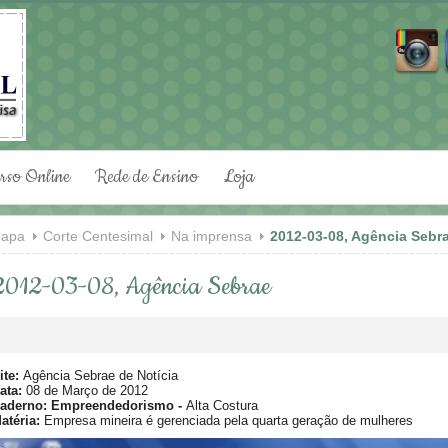
rso Online
Rede de Ensino
Loja
apa
Corte Centesimal
Na imprensa
2012-03-08, Agência Sebr
2012-03-08, Agência Sebrae
ite:
Agência Sebrae de Notícia
ata:
08 de Março de 2012
aderno: Empreendedorismo -
Alta Costura
atéria:
Empresa mineira é gerenciada pela quarta geração de mulheres