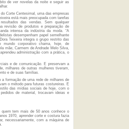
o de ver novelas da noite e seguir as
lhar.
, do Corte Centesimal, uma das empresas
eixeira está mais preocupada com tarefas
s resultados das vendas. Sem qualquer
na revisão de produtos e preparação de
anda intensa da indústria da moda. “A
odelistas desempenham papel semelhante
ra Teixeira integra o grupo restrito das
o mundo corporativo chama, hoje, de
ela mãe, Carmem de Andrade Melo Silva,
 aprendeu administração com a prática, o
rciais e de comunicação. E preservam a
e, milhares de outras mulheres tiveram,
nto e de suas famílias.
 a formação de uma rede de milhares de
vam o método para futuras costureiras. E
stilo das mídias sociais de hoje, com o
pedidos de material, trocavam ideias e
e, quem tem mais de 50 anos conhece o
anos 1970, aprender corte e costura fazia
idar, necessariamente, com a máquina de
a.