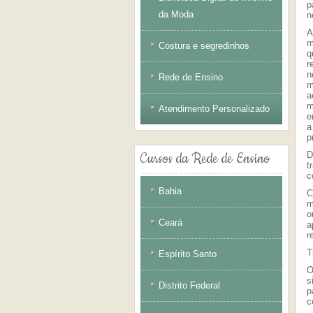
p
da Moda
n
A
m
Costura e segredinhos
q
r
n
Rede de Ensino
m
a
m
Atendimento Personalizado
e
a
p
D
Cursos
da Rede de Ensino
t
c
Bahia
C
m
o
Ceará
a
r
T
Espírito Santo
O
s
Distrito Federal
p
c