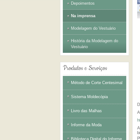
Depoimentos
Na imprensa
Modelagem do Vestuário
História da Modelagem do
Vestuário
Produtos
e Serviços
Método de Corte Centesimal
Sistema Moldecópia
D
Livro das Malhas
A
h
Informe da Moda
A
b
p
Biblioteca Digital do Informe